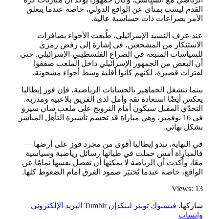
القدم ليست بمنأى عن الواقع الدولي، خاصة عندما يتعلق
الأمر بصراعات ذات حساسية عالية.
عند عزف النشيد الإسرائيلي، طُبعت الأجواء بصافرات
الاستنكار من المشجعين، في إشارة إلى رفض رمزي
للسياسات المتبعة في الصراع الفلسطيني‑الإسرائيلي. حتى
أن البعض من الجمهور الإسرائيلي داخل الملعب صفقوا
لفترات قصيرة، لكنهم كانوا أقلية وسط أجواء مشحونة.
بينما تنشغل الجماهير بالحسابات الرياضية، فإن فوز إيطاليا
يعكس أيضًا استعادة ثقة وأمل لدى الفريق بلاعبيه ومدربه.
التحدّي المقبل سيكون أمام النرويج على ملعب سان سيرو
في 16 نوفمبر، وهي مباراة قد تحسم تأشيرة التأهل المباشر
بشكل نهائي.
في النهاية، تبدو إيطاليا أقوى من مجرد فوز على أرضها —
فالمباراة أمس حملت في طياتها رسائل رياضية وسياسية
معًا، وأكدت أن الرياضة لا يمكنها أن تفصل نفسها تمامًا عن
الواقع، خاصة عندما يُختبَر صمود الفرق أمام الضغوط كلها.
Views: 13
شاركها.
فيسبوك
تويتر
لينكدإن
Tumblr
البريد الإلكتروني
واتساب