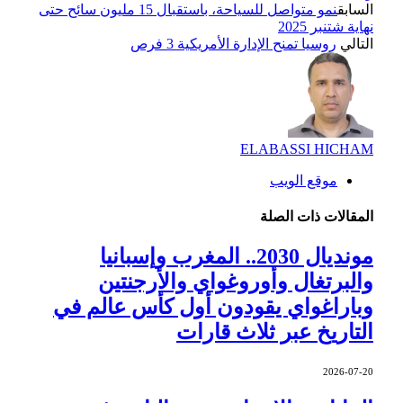
السابق
نمو متواصل للسياحة، باستقبال 15 مليون سائح حتى
نهاية شتنبر 2025
التالي
روسيا تمنح الإدارة الأمريكية 3 فرص
ELABASSI HICHAM
موقع الويب
المقالات
ذات الصلة
مونديال 2030.. المغرب وإسبانيا
والبرتغال وأوروغواي والأرجنتين
وباراغواي يقودون أول كأس عالم في
التاريخ عبر ثلاث قارات
2026-07-20