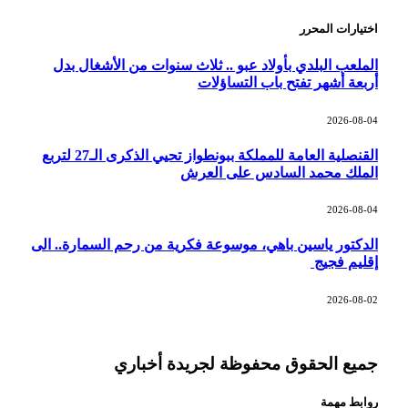
اختيارات المحرر
الملعب البلدي بأولاد عبو .. ثلاث سنوات من الأشغال بدل
أربعة أشهر تفتح باب التساؤلات
2026-08-04
القنصلية العامة للمملكة ببونطواز تحيي الذكرى الـ27 لتربع
الملك محمد السادس على العرش
2026-08-04
الدكتور ياسين باهي، موسوعة فكرية من رحم السمارة.. الى
إقليم فجيج
2026-08-02
جميع الحقوق محفوظة لجريدة أخباري
روابط مهمة