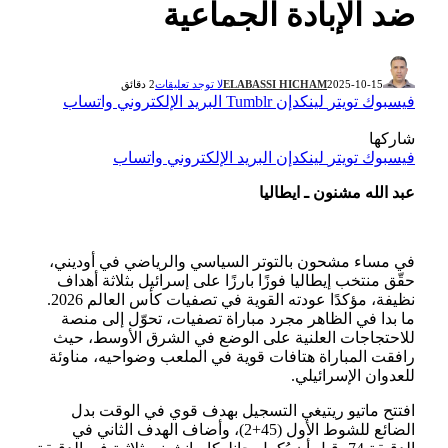
ضد الإبادة الجماعية
2025-10-15
ELABASSI HICHAM
لا توجد تعليقات
2 دقائق
فيسبوك
تويتر
لينكدإن
Tumblr
البريد الإلكتروني
واتساب
شاركها
فيسبوك
تويتر
لينكدإن
البريد الإلكتروني
واتساب
عبد الله مشنون ـ ايطاليا
في مساء مشحون بالتوتر السياسي والرياضي في أوديني،
حقّق منتخب إيطاليا فوزًا بارزًا على إسرائيل بثلاثة أهداف
نظيفة، مؤكدًا عودته القوية في تصفيات كأس العالم 2026.
ما بدا في الظاهر مجرد مباراة تصفيات، تحوّل إلى منصة
للاحتجاجات العلنية على الوضع في الشرق الأوسط، حيث
رافقت المباراة هتافات قوية في الملعب وضواحيه، مناوئة
للعدوان الإسرائيلي.
افتتح ماتيو ريتيغي التسجيل بهدف قوي في الوقت بدل
الضائع للشوط الأول (45+2)، وأضاف الهدف الثاني في