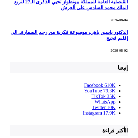
القنصلية العامة للمملكة ببونطواز تحيي الذكرى الـ27 لتربع
الملك محمد السادس على العرش
2026-08-04
الدكتور ياسين باهي، موسوعة فكرية من رحم السمارة.. الى
إقليم فجيج
2026-08-02
إتبعنا
Facebook
610K
YouTube
79.3K
TikTok
35K
WhatsApp
Twitter
10K
Instagram
17.9K
الأكثر قراءة