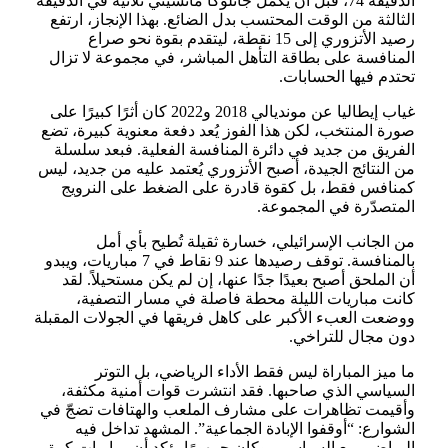
الدقيقة 74، قبل أن يُكمل جانلوكا مانشيني ثلاثية في الدقيقة
الثالثة من الوقت المحتسب بدل الضائع. بهذا الإنجاز، ارتفع
رصيد الأتزوري إلى 15 نقطة، ليتقدم بقوة نحو صراع
المنافسة على بطاقة التأهل المباشر، في مجموعة لا تزال
تحتدم فيها الحسابات.
غياب إيطاليا عن مونديالي 2018 و2022 كان أثرًا كبيرًا على
صورة المنتخب، لكن هذا الفوز يُعد دفعة معنوية كبيرة، تضع
الفريق من جديد في دائرة المنافسة الفعلية. فبعد سلسلة
من النتائج الجيدة، أصبح الأتزوري يُعتمد عليه من جديد، ليس
كمنافس فقط، بل كقوة قادرة على الضغط على النرويج
المتصدّرة في المجموعة.
من الجانب الإسرائيلي، خسارة ثقيلة تُطيح بأي أمل
بالمنافسة. توقف رصيدها عند 9 نقاط في 7 مباريات، ويبدو
أن الملحق أصبح بعيدًا جدًا عنها، إن لم يكن مستحيلاً. لقد
كانت مباريات الليلة محطة فاصلة في مسار التصفية،
ووضعت العبء الأكبر على كاهل فريقها في الجولات المقبلة
دون مجال للتراخي.
ما ميز المباراة ليس فقط الأداء الرياضي، بل التوتر
السياسي الذي صاحبها. فقد انتشرت قوات أمنية مكثفة،
وأقيمت تظاهرات على مشارف الملعب والهتافات تضجّ في
الشوارع: “أوقفوا الإبادة الجماعية”. المشهد تداخل فيه
الرياضي مع السياسي، وكان جمهورًا يؤكد أن مباريات كرة