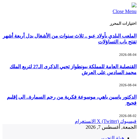
Close Menu
اختيارات المحرر
الملعب البلدي بأولاد عبو .. ثلاث سنوات من الأشغال بدل أربعة أشهر
تفتح باب التساؤلات
2026-08-04
القنصلية العامة للمملكة ببونطواز تحيي الذكرى الـ27 لتربع الملك
محمد السادس على العرش
2026-08-04
الدكتور ياسين باهي، موسوعة فكرية من رحم السمارة.. الى إقليم
فجيج
2026-08-02
فيسبوك
X (Twitter)
الانستغرام
الجمعة, أغسطس 7, 2026
هيئة التحرير