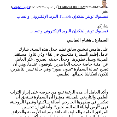
2025-10-17
ELABASSI HICHAM
آخر تحديث:
2025-10-17
لا توجد تعليقات
1
دقائق
فيسبوك
تويتر
لينكدإن
Tumblr
البريد الإلكتروني
واتساب
شاركها
فيسبوك
تويتر
لينكدإن
البريد الإلكتروني
واتساب
السمارة ـ هشام العباسي
على هامش تدشين سابق نظم خلال هذه السنة، شارك
عامل إقليم السمارة منتخبين في لقاء ودّي تناول مستقبل
المدينة وسبل تطويرها. وخلال حديثه الصريح، عبّر العامل
عن أمنية خاصة جعلت الحاضرين يتوقفون عندها، وهي أن
تصبح عمالة السمارة “بدون صور” وفي حالة تسر الناظرين،
لتكون انعكاسًا لجمالها الطبيعي.
وأكد العامل أن هذه الرغبة تنبع من حرصه على إبراز التراث
العلمي والتاريخي للمدينة، معتبرًا أن السمارة تستحق أن
تعكس في مظهرها الخارجي أصالة ساكنتها وقيمها الروحية،
فهي “أرض أولياء الله الصالحين”. وأضاف أن تحسين
المرافق العامة والعناية بالنظافة وصيانة الأرصفة والحدائق
وتجميل الشوارع من أولويات جعل المدينة أكثر جاذبية