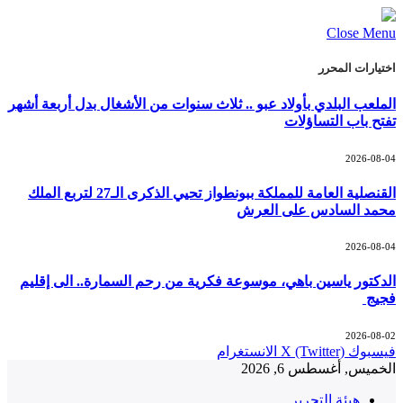
Close Menu
اختيارات المحرر
الملعب البلدي بأولاد عبو .. ثلاث سنوات من الأشغال بدل أربعة أشهر
تفتح باب التساؤلات
2026-08-04
القنصلية العامة للمملكة ببونطواز تحيي الذكرى الـ27 لتربع الملك
محمد السادس على العرش
2026-08-04
الدكتور ياسين باهي، موسوعة فكرية من رحم السمارة.. الى إقليم
فجيج
2026-08-02
فيسبوك
X (Twitter)
الانستغرام
الخميس, أغسطس 6, 2026
هيئة التحرير