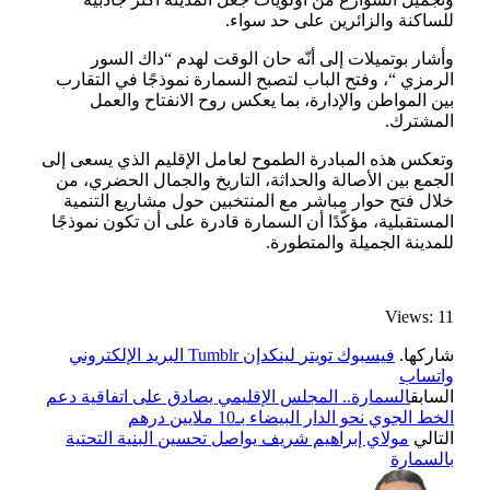
للساكنة والزائرين على حد سواء.
وأشار بوتميلات إلى أنّه حان الوقت لهدم “داك السور
الرمزي “، وفتح الباب لتصبح السمارة نموذجًا في التقارب
بين المواطن والإدارة، بما يعكس روح الانفتاح والعمل
المشترك.
وتعكس هذه المبادرة الطموح لعامل الإقليم الذي يسعى إلى
الجمع بين الأصالة والحداثة، التاريخ والجمال الحضري، من
خلال فتح حوار مباشر مع المنتخبين حول مشاريع التنمية
المستقبلية، مؤكّدًا أن السمارة قادرة على أن تكون نموذجًا
للمدينة الجميلة والمتطورة.
Views: 11
شاركها.
فيسبوك
تويتر
لينكدإن
Tumblr
البريد الإلكتروني
واتساب
السابق
السمارة.. المجلس الإقليمي يصادق على اتفاقية دعم
الخط الجوي نحو الدار البيضاء بـ10 ملايين درهم
التالي
مولاي إبراهيم شريف يواصل تحسين البنية التحتية
بالسمارة