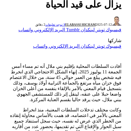
يزال على قيد الحياة
2025-07-12
ELABASSI HICHAM
لا توجد تعليقات
2 دقائق
فيسبوك
تويتر
لينكدإن
Tumblr
البريد الإلكتروني
واتساب
شاركها
فيسبوك
تويتر
لينكدإن
البريد الإلكتروني
واتساب
أفادت السلطات المحلية بإقليم بني ملال أنه تم مساء أمس
الجمعة 11 يوليوز 2025، إنهاء الشكل الاحتجاجي الذي انخرط
فيه شخص يبلغ من العمر حوالي 45 سنة، من خلال الاعتصام
فوق خزان مياه مرتفع بالجماعة الترابية أولاد يوسف، وذلك
بتسجيل قيام المعني بالأمر بالإلقاء بنفسه من أعلى الخزان
واضعا حبلا على عنقه، لينقل إثر ذلك للمستشفى الجهوي
ببني ملال، حيث يرقد حاليا بقسم العناية المركزة.
وكانت مختلف تدخلات السلطات المعنية، منذ انخراط
المعني بالأمر في اعتصامه، قد همت بالأساس محاولة إنقاذه
من الخطر الذي عرض له نفسه، حيث سجل استنفاد جميع
سبل الحوار والإقناع التي تم تقديمها، بحضور عدد من أقاربه