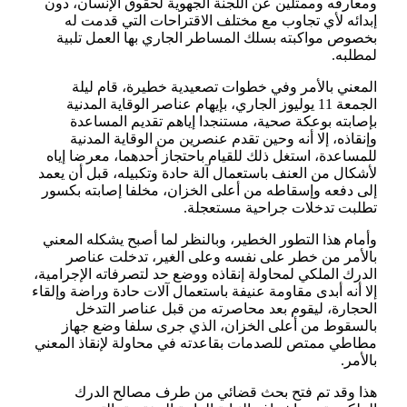
ومعارفه وممثلين عن اللجنة الجهوية لحقوق الإنسان، دون
إبدائه لأي تجاوب مع مختلف الاقتراحات التي قدمت له
بخصوص مواكبته بسلك المساطر الجاري بها العمل تلبية
لمطلبه.
المعني بالأمر وفي خطوات تصعيدية خطيرة، قام ليلة
الجمعة 11 يوليوز الجاري، بإيهام عناصر الوقاية المدنية
بإصابته بوعكة صحية، مستنجدا إياهم تقديم المساعدة
وإنقاذه، إلا أنه وحين تقدم عنصرين من الوقاية المدنية
للمساعدة، استغل ذلك للقيام باحتجاز أحدهما، معرضا إياه
لأشكال من العنف باستعمال آلة حادة وتكبيله، قبل أن يعمد
إلى دفعه وإسقاطه من أعلى الخزان، مخلفا إصابته بكسور
تطلبت تدخلات جراحية مستعجلة.
وأمام هذا التطور الخطير، وبالنظر لما أصبح يشكله المعني
بالأمر من خطر على نفسه وعلى الغير، تدخلت عناصر
الدرك الملكي لمحاولة إنقاذه ووضع حد لتصرفاته الإجرامية،
إلا أنه أبدى مقاومة عنيفة باستعمال آلات حادة وراضة وإلقاء
الحجارة، ليقوم بعد محاصرته من قبل عناصر التدخل
بالسقوط من أعلى الخزان، الذي جرى سلفا وضع جهاز
مطاطي ممتص للصدمات بقاعدته في محاولة لإنقاذ المعني
بالأمر.
هذا وقد تم فتح بحث قضائي من طرف مصالح الدرك