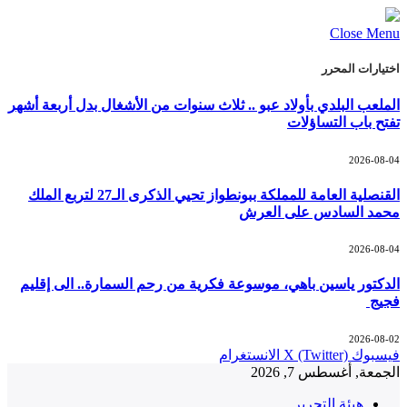
Close Menu
اختيارات المحرر
الملعب البلدي بأولاد عبو .. ثلاث سنوات من الأشغال بدل أربعة أشهر
تفتح باب التساؤلات
2026-08-04
القنصلية العامة للمملكة ببونطواز تحيي الذكرى الـ27 لتربع الملك
محمد السادس على العرش
2026-08-04
الدكتور ياسين باهي، موسوعة فكرية من رحم السمارة.. الى إقليم
فجيج
2026-08-02
فيسبوك
X (Twitter)
الانستغرام
الجمعة, أغسطس 7, 2026
هيئة التحرير