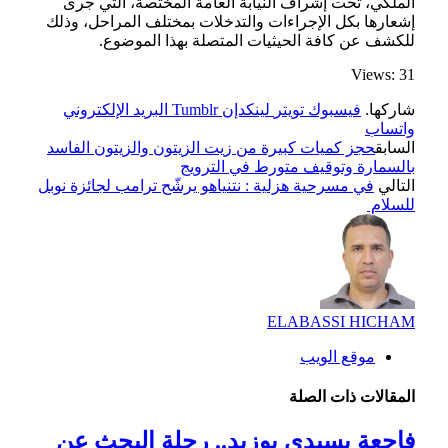
الملكي، تحت إشراف النيابة العامة المختصة، التي جرى
إشعارها بكل الإجراءات والتدخلات بمختلف المراحل، وذلك
للكشف عن كافة الحيثيات المتصلة بهذا الموضوع.
Views: 31
شاركها.
فيسبوك
تويتر
لينكدإن
Tumblr
البريد الإلكتروني
واتساب
السابق
حجز كميات كبيرة من زيت الزيتون والزيتون الفاسد
بالسمارة وتوقيف متورط في الترويج
التالي
في مسرحية هزلية : نتنياهو يرشّح ترامب لجائزة نوبل
للسلام
ELABASSI HICHAM
موقع الويب
المقالات
ذات الصلة
فاجعة بسيدي بوزيد.. رحلة البحث عن