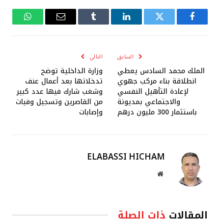
فيسبوك
تويتر
لينكدإن
Tumblr
البريد
واتساب
الإلكتروني
السابق
التالي
الملك محمد السادس يعطي
وزارة الداخلية توضح
انطلاقة بناء مركب جهوي
تدخلاتها بعد أعمال عنف
لإعادة التأهيل النفسي
وشغب شارك فيها عدد كبير
والاجتماعي بمديونة
من القاصرين وتسجيل وفيات
باستثمار 300 مليون درهم
وإصابات
ELABASSI HICHAM
موقع
الويب
المقالات
ذات الصلة