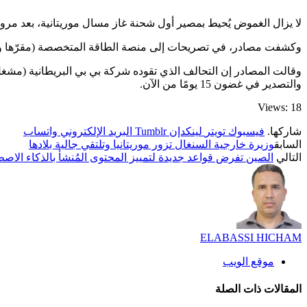
لا يزال الغموض يُحيط بمصير أول شحنة غاز مسال موريتانية، بعد مرور
وكشفت مصادر، في تصريحات إلى منصة الطاقة المتخصصة (مقرّها واشن
وقالت المصادر إن التحالف الذي تقوده شركة بي بي البريطانية (مشغل 
والتصدير في غضون 15 يومًا من الآن.
Views: 18
شاركها.
فيسبوك
تويتر
لينكدإن
Tumblr
البريد الإلكتروني
واتساب
السابق
وزيرة خارجية السنغال تزور موريتانيا وتلتقي جالية بلادها
التالي
الصين تفرض قواعد جديدة لتمييز المحتوى المُنشأ بالذكاء الاص
ELABASSI HICHAM
موقع الويب
المقالات
ذات الصلة