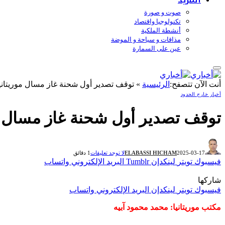
صوت و صورة
تكنولوجيا واقتصاد
أنشطة الملكية
مذاقات و سياحة و الموضة
عين على السمارة
أنت الآن تتصفح:
الرئيسية
»
توقف تصدير أول شحنة غاز مسال موريتانية 
أخبار خارج الحدود
توقف تصدير أول شحنة غاز مسال مور
2025-03-17
ELABASSI HICHAM
لا توجد تعليقات
1 دقائق
فيسبوك
تويتر
لينكدإن
Tumblr
البريد الإلكتروني
واتساب
شاركها
فيسبوك
تويتر
لينكدإن
البريد الإلكتروني
واتساب
مكتب موريتانيا: محمد محمود آبيه