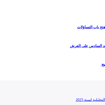
فتح باب التساؤلات
يج
ليلية لسنة 2025