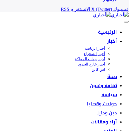
فيسبوك
X (Twitter)
الانستغرام
RSS
الرئيسية
أخبار
أخبار الرياضة
أخبار الصحراء
أخبار جهات المملكة
أخبار خارج الحدود
اش كاين
صحة
ثقافة وفنون
سياسة
حوادث وقضايا
دين ودنيا
آراء ومقالات
المزيد