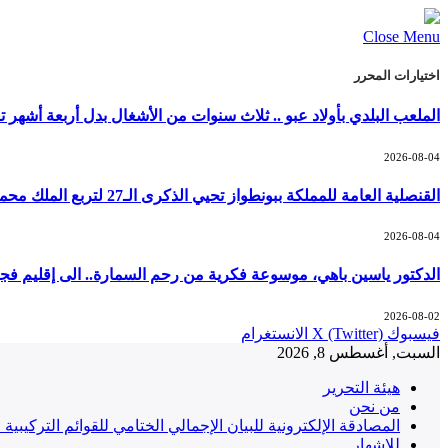
Close Menu
اختيارات المحرر
الملعب البلدي بأولاد عبو .. ثلاث سنوات من الأشغال بدل أربعة أشهر ت
2026-08-04
القنصلية العامة للمملكة ببونطواز تحيي الذكرى الـ27 لتربع الملك محمد السادس على العرش
2026-08-04
الدكتور ياسين باهي، موسوعة فكرية من رحم السمارة.. الى إقليم فج
2026-08-02
فيسبوك
X (Twitter)
الانستغرام
السبت, أغسطس 8, 2026
هيئة التحرير
من نحن
المصادقة الإلكترونية للبيان الإجمالي الختامي للقوائم التركيبية التح
للإشهار