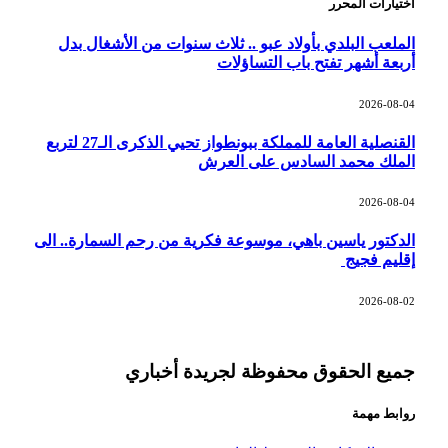
اختيارات المحرر
الملعب البلدي بأولاد عبو .. ثلاث سنوات من الأشغال بدل
أربعة أشهر تفتح باب التساؤلات
2026-08-04
القنصلية العامة للمملكة ببونطواز تحيي الذكرى الـ27 لتربع
الملك محمد السادس على العرش
2026-08-04
الدكتور ياسين باهي، موسوعة فكرية من رحم السمارة.. الى
إقليم فجيج
2026-08-02
جميع الحقوق محفوظة لجريدة أخباري
روابط مهمة