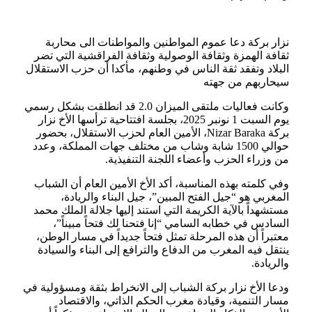
نزار بركة دعا عموم المواطنين والمواطنات الى محاربة
ثقافة الهمزة وثقافة الوصولية وثقافة الفراقشية التي تضر
البلاد وتفقد ثقة الناس في وطنهم، مأكدا أن حزب الاستقلال
سيحاربهم من جهته
وكانت فعاليات ملتقى الميزان 2.0 قد انطلقت بشكل رسمي
يوم السبت 1 نونبر 2025، بجلسة افتتاحية ترأسها الأخ نزار
بركة Nizar Baraka، الأمين العام لحزب الاستقلال، بحضور
حوالي 1500 شابة وشاب من مختلف جهات المملكة، وعدد
من وزراء الحزب وأعضاء اللجنة التنفيذية.
وفي كلمته بهذه المناسبة، أكد الأخ الأمين العام أن الشباب
المغربي هو “جيل الفتح المبين”، جيل البناء والريادة،
مستشهداً بالآية الكريمة التي استند إليها جلالة الملك محمد
السادس في خطابه السامي “إنا فتحنا لك فتحاً مبيناً”،
معتبراً أن هذه المرحلة تمثل فتحاً جديداً في مسار الوطن،
ينتقل فيه المغرب من الدفاع والترافع إلى البناء والسيادة
والريادة.
ودعا الأخ نزار بركة الشباب إلى الانخراط بثقة ومسؤولية في
مسار التنمية، وقيادة مغرب الحكم الذاتي، والاقتصاد