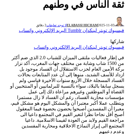
ثقة الناس في وطنهم
2025-11-03
ELABASSI HICHAM
لا توجد تعليقات
2 دقائق
فيسبوك
تويتر
لينكدإن
Tumblr
البريد الإلكتروني
واتساب
شاركها
فيسبوك
تويتر
لينكدإن
البريد الإلكتروني
واتساب
في إطار فعاليات ملتقى الميزان للشباب 2.0 الذي ضم أكثر
من 1500 شاب وشابة من مختلف جهات المغرب، أكد نزار
بركة الأمين العام لحزب الاستقلال أن الفساد موجود بل
ازداد للأسف الشديد، منوها إلى أن عدد المتابعات بحالات
الفساد المسجلة خلال الأربع سنوات الأخيرة قياسي ولم
يسجل سابقا بالبلاد، سواء بالنسبة للبرلمانيين أو المنتخبين أو
القضاة أو الموظفين وغيرهم مراعاة ذلك إلى عمل
مؤسسات محاربة الفساد، رغم ان الفساد لا زال مستمرا
ويتطلب عملا أكبر معتبرا أن والمشكل اليوم هو مشكل قيم،
معبرا أن المفسدين أصبحوا يحضون بحضوة فيما المعقول
أصبح أقل نجاحا نظرا لتغير القيم في المجتمع داعيا الى
مراجعة القيم ولابد من العودة لقيمنا الاسلامية. داعيا
المجتمع الى إبراز النماذج الاخلاقية ومحاربة المفسدين
وعدم دعمهم