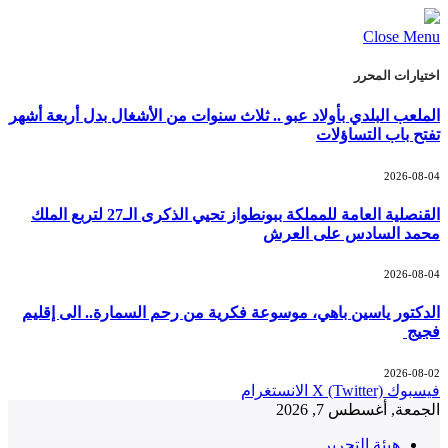
Close Menu
اختيارات المحرر
الملعب البلدي بأولاد عبو .. ثلاث سنوات من الأشغال بدل أربعة أشهر
تفتح باب التساؤلات
2026-08-04
القنصلية العامة للمملكة ببونطواز تحيي الذكرى الـ27 لتربع الملك
محمد السادس على العرش
2026-08-04
الدكتور ياسين باهي، موسوعة فكرية من رحم السمارة.. الى إقليم
فجيج
2026-08-02
فيسبوك
X (Twitter)
الانستغرام
الجمعة, أغسطس 7, 2026
هيئة التحرير