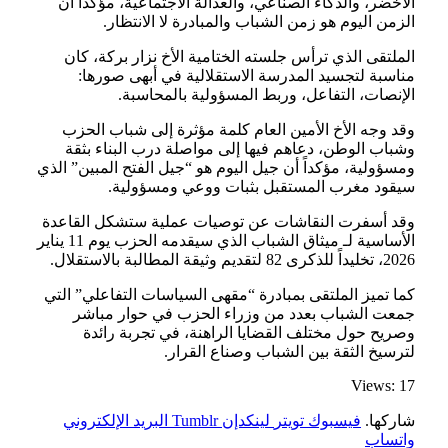
الأخضر، والذكاء الصناعي، والعدالة الاجتماعية، مؤكداً أن
الزمن اليوم هو زمن الشباب والمبادرة لا الانتظار.
الملتقى الذي ترأس جلسته الختامية الأخ نزار بركة، كان
مناسبة لتجسيد المدرسة الاستقلالية في أبهى صورها:
الإنصات، التفاعل، وربط المسؤولية بالمحاسبة.
وقد وجه الأخ الأمين العام كلمة مؤثرة إلى شباب الحزب
وشباب الوطن، دعاهم فيها إلى مواصلة درب البناء بثقة
ومسؤولية، مؤكداً أن جيل اليوم هو “جيل الفتح المبين” الذي
سيقود مغرب المستقبل بثبات ووعي ومسؤولية.
وقد أسفرت النقاشات عن توصيات عملية ستشكل القاعدة
الأساسية لـ ميثاق الشباب الذي سيقدمه الحزب يوم 11 يناير
2026، تخليداً للذكرى 82 لتقديم وثيقة المطالبة بالاستقلال.
كما تميز الملتقى بمبادرة “مقهى السياسات التفاعلي” التي
جمعت الشباب بعدد من وزراء الحزب في حوار مباشر
وصريح حول مختلف القضايا الراهنة، في تجربة رائدة
لترسيخ الثقة بين الشباب وصناع القرار.
Views: 17
شاركها.
فيسبوك
تويتر
لينكدإن
Tumblr
البريد الإلكتروني
واتساب