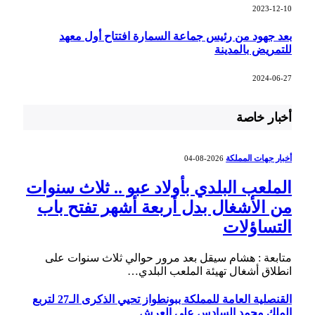
2023-12-10
بعد جهود من رئيس جماعة السمارة افتتاح أول معهد
للتمريض بالمدينة
2024-06-27
أخبار خاصة
أخبار جهات المملكة
2026-08-04
الملعب البلدي بأولاد عبو .. ثلاث سنوات
من الأشغال بدل أربعة أشهر تفتح باب
التساؤلات
متابعة : هشام سيقل بعد مرور حوالي ثلاث سنوات على
انطلاق أشغال تهيئة الملعب البلدي…
القنصلية العامة للمملكة ببونطواز تحيي الذكرى الـ27 لتربع
الملك محمد السادس على العرش