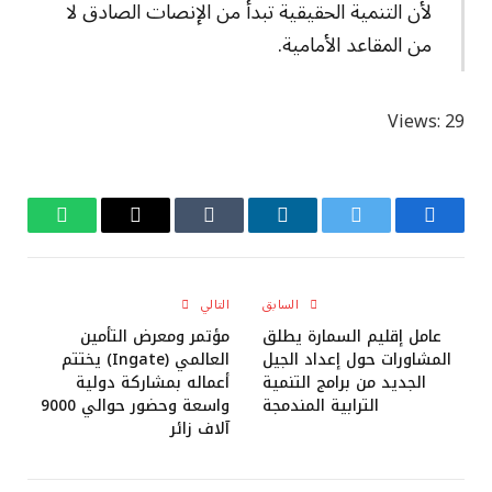
لأن التنمية الحقيقية تبدأ من الإنصات الصادق لا
من المقاعد الأمامية.
Views: 29
فيسبوك
تويتر
لينكدإن
Tumblr
البريد
واتساب
الإلكتروني
السابق
التالي
عامل إقليم السمارة يطلق
مؤتمر ومعرض التأمين
المشاورات حول إعداد الجيل
العالمي (Ingate) يختتم
الجديد من برامج التنمية
أعماله بمشاركة دولية
الترابية المندمجة
واسعة وحضور حوالي 9000
آلاف زائر