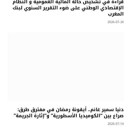
قراءة في تشخيص حالة المالية العمومية و النظام
الإقتصادي الوطني على ضوء التقرير السنوي لبنك
المغرب
2026-07-26
دنيا سمير غانم.. أيقونة رمضان في مفترق طرق:
صراع بين “الكوميديا الأسطورية” و”إثارة الجريمة”
2026-07-14